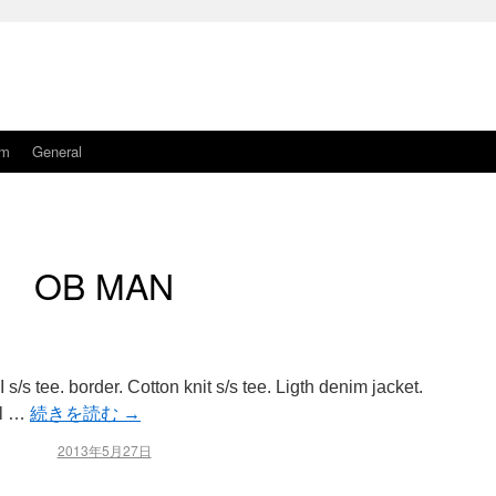
am
General
OB MAN
border. Cotton knit s/s tee. Ligth denim jacket.
el …
続きを読む
→
2013年5月27日