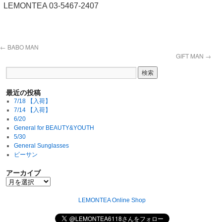
LEMONTEA 03-5467-2407
←
BABO MAN
GIFT MAN
→
最近の投稿
7/18 【入荷】
7/14 【入荷】
6/20
General for BEAUTY&YOUTH
5/30
General Sunglasses
ビーサン
アーカイブ
LEMONTEA Online Shop