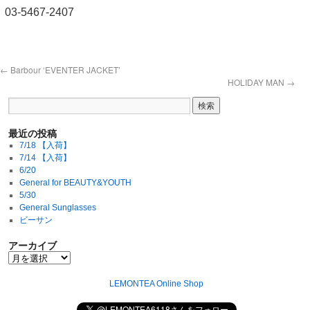
03-5467-2407
←
Barbour ‘EVENTER JACKET’
HOLIDAY MAN
→
最近の投稿
7/18 【入荷】
7/14 【入荷】
6/20
General for BEAUTY&YOUTH
5/30
General Sunglasses
ビーサン
アーカイブ
LEMONTEA Online Shop