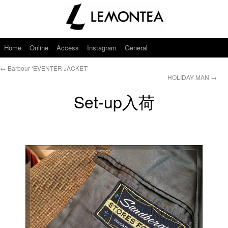
Home
Online
Access
Instagram
General
←
Barbour ‘EVENTER JACKET’
HOLIDAY MAN
→
Set-up入荷