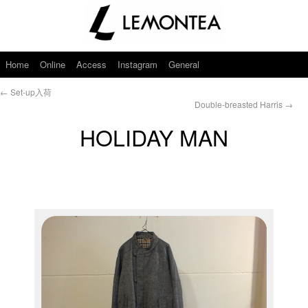
Home
Online
Access
Instagram
General
←
Set-up入荷
Double-breasted Harris
→
HOLIDAY MAN