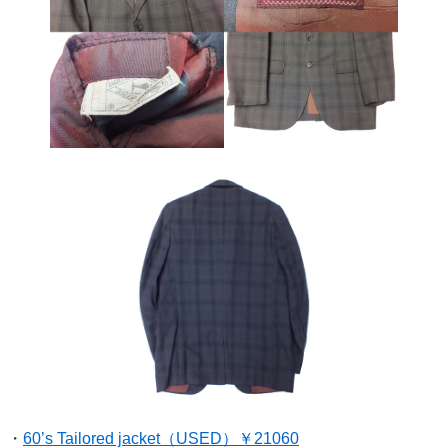
・
60’s Tailored jacket（USED）￥21060