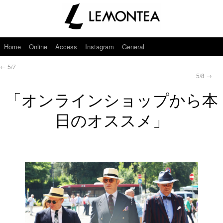
Home
Online
Access
Instagram
General
←
5/7
5/8
→
「オンラインショップから本
日のオススメ」