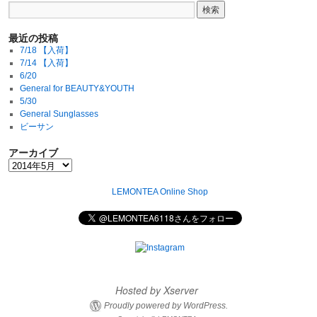
最近の投稿
7/18 【入荷】
7/14 【入荷】
6/20
General for BEAUTY&YOUTH
5/30
General Sunglasses
ビーサン
アーカイブ
LEMONTEA Online Shop
Hosted by Xserver
Proudly powered by WordPress.