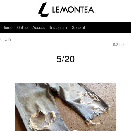
Home
Online
Access
Instagram
General
←
5/19
5/21
→
5/20