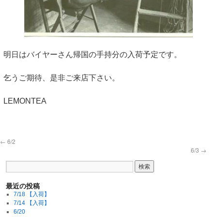
明日はバイヤーさん帰国の手持分の入荷予定です。
乞うご期待、是非ご来店下さい。
LEMONTEA
←
6/2
6/3
→
最近の投稿
7/18 【入荷】
7/14 【入荷】
6/20