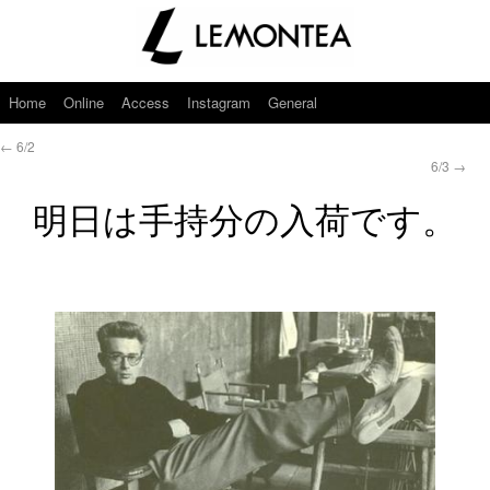
Home
Online
Access
Instagram
General
←
6/2
6/3
→
明日は手持分の入荷です。