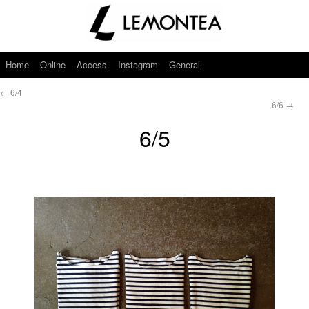
Home
Online
Access
Instagram
General
←
6/4
6/6
→
6/5