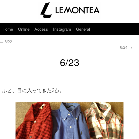
Home
Online
Access
Instagram
General
←
6/22
6/24
→
6/23
ふと、目に入ってきた3点。