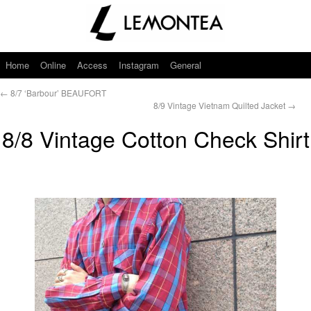
Home
Online
Access
Instagram
General
←
8/7 ‘Barbour’ BEAUFORT
8/9 Vintage Vietnam Quilted Jacket
→
8/8 Vintage Cotton Check Shirt