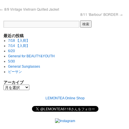
←
8/9 Vintage Vietnam Quilted Jacket
8/11 ‘Barbour’ BORDER
→
最近の投稿
7/18 【入荷】
7/14 【入荷】
6/20
General for BEAUTY&YOUTH
5/30
General Sunglasses
ビーサン
アーカイブ
LEMONTEA Online Shop