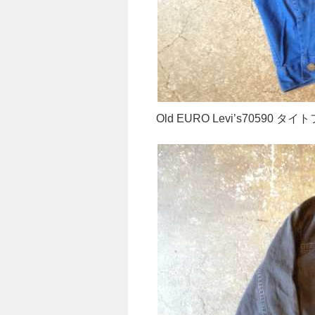
Old EURO Levi’s70590 タ