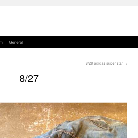
am
General
8/28 adidas super star
→
8/27