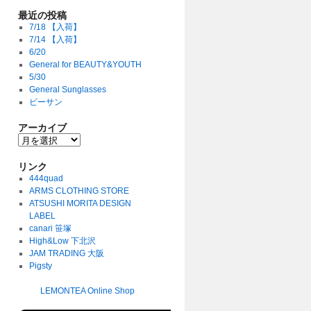
最近の投稿
7/18 【入荷】
7/14 【入荷】
6/20
General for BEAUTY&YOUTH
5/30
General Sunglasses
ビーサン
アーカイブ
リンク
444quad
ARMS CLOTHING STORE
ATSUSHI MORITA DESIGN
LABEL
canari 笹塚
High&Low 下北沢
JAM TRADING 大阪
Pigsty
LEMONTEA Online Shop