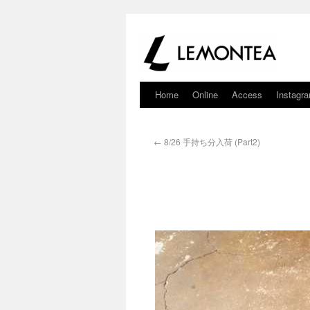
Home
Online
Access
Instagr
←
8/26 手持ち分入荷 (Part2)