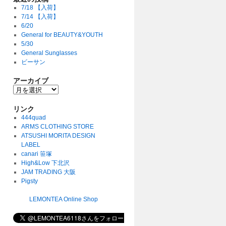
7/18 【入荷】
7/14 【入荷】
6/20
General for BEAUTY&YOUTH
5/30
General Sunglasses
ビーサン
アーカイブ
リンク
444quad
ARMS CLOTHING STORE
ATSUSHI MORITA DESIGN
LABEL
canari 笹塚
High&Low 下北沢
JAM TRADING 大阪
Pigsty
LEMONTEA Online Shop