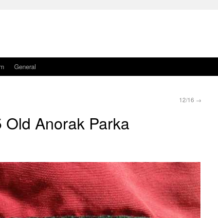
am
General
12/16
→
5 Old Anorak Parka