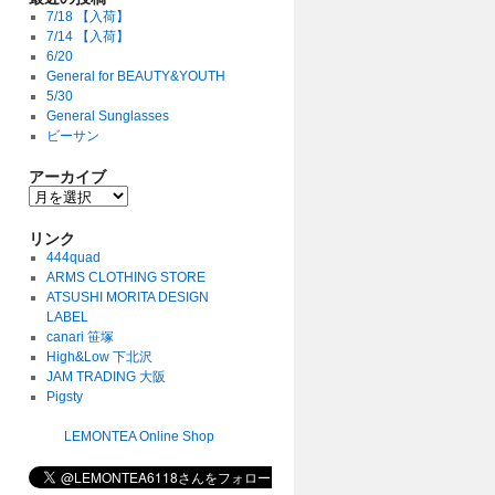
7/18 【入荷】
7/14 【入荷】
6/20
General for BEAUTY&YOUTH
5/30
General Sunglasses
ビーサン
アーカイブ
リンク
444quad
ARMS CLOTHING STORE
ATSUSHI MORITA DESIGN
LABEL
canari 笹塚
High&Low 下北沢
JAM TRADING 大阪
Pigsty
LEMONTEA Online Shop