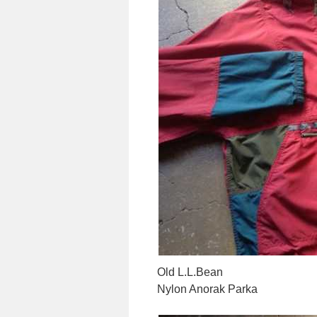
Old L.L.Bean
Nylon Anorak Parka