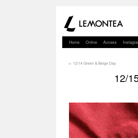
Home
Online
Access
Instagr
←
12/14 Green & Beige Day
12/1