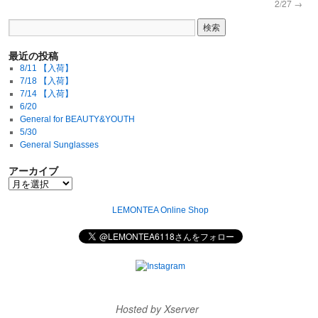
2/27
→
最近の投稿
8/11 【入荷】
7/18 【入荷】
7/14 【入荷】
6/20
General for BEAUTY&YOUTH
5/30
General Sunglasses
アーカイブ
LEMONTEA Online Shop
Hosted by Xserver