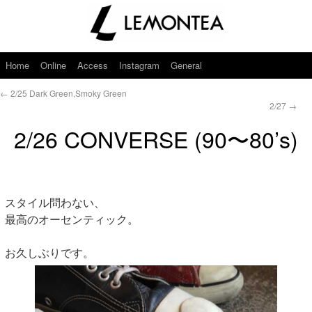
Home
Online
Access
Instagram
General
←
2/25 Dark Green,Smoky Green
2/27
→
2/26 CONVERSE (90〜80’s)
スタイル問わない、
最高のオーセンティック。
お久しぶりです。