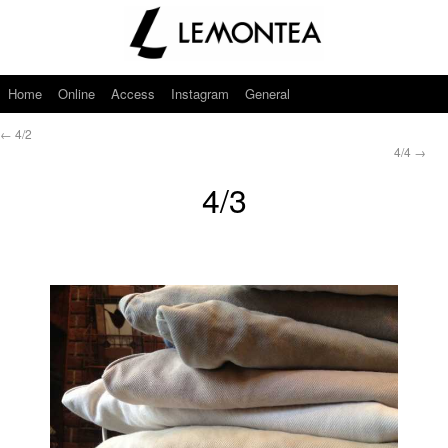
Home
Online
Access
Instagram
General
←
4/2
4/4
→
4/3