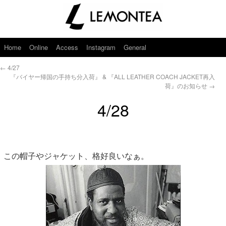
Home
Online
Access
Instagram
General
←
4/27
『バイヤー帰国の手持ち分入荷』 & 『ALL LEATHER COACH JACKET再入
荷』のお知らせ
→
4/28
この帽子やジャケット、格好良いなぁ。