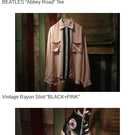
BEATLES “Abbey Road” Tee
Vintage Rayon Shirt “BLACK×PINK”