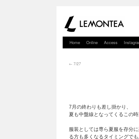
Home
Online
Access
Instagr
←
7/27
7月の終わりも差し掛かり、
夏も中盤線となってくるこの時
服装としては専ら夏服を存分に
る方も多くなるタイミングでも