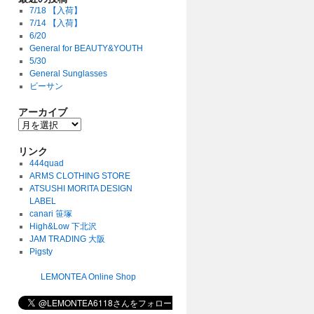
7/18 【入荷】
7/14 【入荷】
6/20
General for BEAUTY&YOUTH
5/30
General Sunglasses
ビーサン
アーカイブ
リンク
444quad
ARMS CLOTHING STORE
ATSUSHI MORITA DESIGN
LABEL
canari 笹塚
High&Low 下北沢
JAM TRADING 大阪
Pigsty
LEMONTEA Online Shop