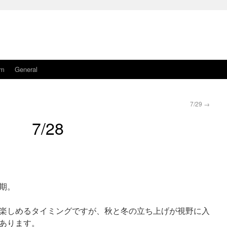
am
General
7/29
→
7/28
期。
楽しめるタイミングですが、秋と冬の立ち上げが視野に入
あります。