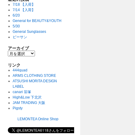
7/18 【入荷】
7/14 【入荷】
6/20
General for BEAUTY&YOUTH
5/30
General Sunglasses
ビーサン
アーカイブ
リンク
444quad
ARMS CLOTHING STORE
ATSUSHI MORITA DESIGN
LABEL
canari 笹塚
High&Low 下北沢
JAM TRADING 大阪
Pigsty
LEMONTEA Online Shop