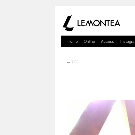
Home
Online
Access
Instagr
←
7/28