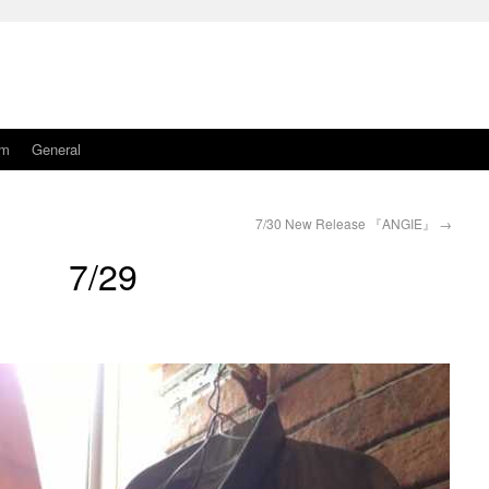
am
General
7/30 New Release 『ANGIE』
→
7/29