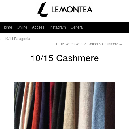
Home
Online
Access
Instagram
General
←
10/14 Patagonia
10/16 Warm Wool & Cotton & Cashmere
→
10/15 Cashmere