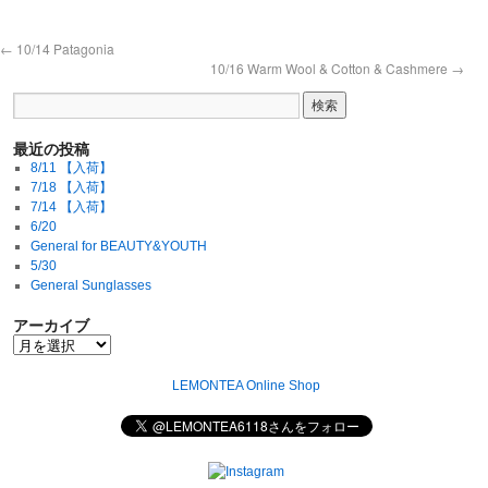
←
10/14 Patagonia
10/16 Warm Wool & Cotton & Cashmere
→
最近の投稿
8/11 【入荷】
7/18 【入荷】
7/14 【入荷】
6/20
General for BEAUTY&YOUTH
5/30
General Sunglasses
アーカイブ
LEMONTEA Online Shop