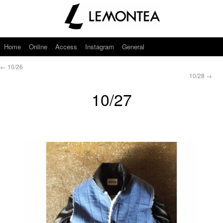
Home
Online
Access
Instagram
General
←
10/26
10/28
→
10/27