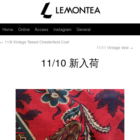
Home
Online
Access
Instagram
General
←
11/9 Vintage Tweed Chesterfield Coat
11/11 Vintage Vest
→
11/10 新入荷