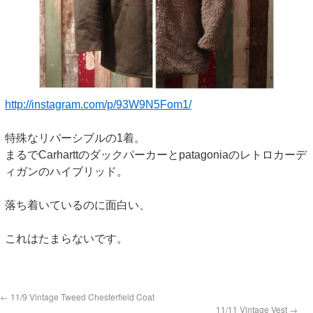
http://instagram.com/p/93W9N5Fom1/
特殊なリバーシブルの1着。
まるでCarharttのダックパーカーとpatagoniaのレトロカーデ
ィガンのハイブリッド。
落ち着いているのに面白い、
これはたまらないです。
←
11/9 Vintage Tweed Chesterfield Coat
11/11 Vintage Vest
→