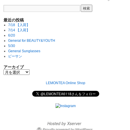
最近の投稿
7/18 【入荷】
7/14 【入荷】
6/20
General for BEAUTY&YOUTH
5/30
General Sunglasses
ビーサン
アーカイブ
LEMONTEA Online Shop
Hosted by Xserver
Proudly powered by WordPress.