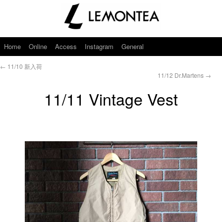
Home
Online
Access
Instagram
General
←
11/10 新入荷
11/12 Dr.Martens
→
11/11 Vintage Vest