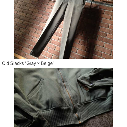
Old Slacks “Gray × Beige”