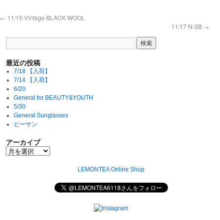
←
11/15 Vintage BLACK WOOL
11/17 N-3B
→
最近の投稿
7/18 【入荷】
7/14 【入荷】
6/20
General for BEAUTY&YOUTH
5/30
General Sunglasses
ビーサン
アーカイブ
LEMONTEA Online Shop