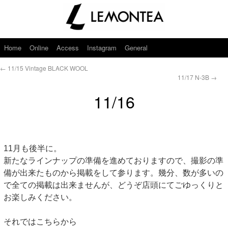
Home
Online
Access
Instagram
General
←
11/15 Vintage BLACK WOOL
11/17 N-3B
→
11/16
11月も後半に。
新たなラインナップの準備を進めておりますので、撮影の準
備が出来たものから掲載をして参ります。幾分、数が多いの
で全ての掲載は出来ませんが、どうぞ店頭にてごゆっくりと
お楽しみください。
それではこちらから