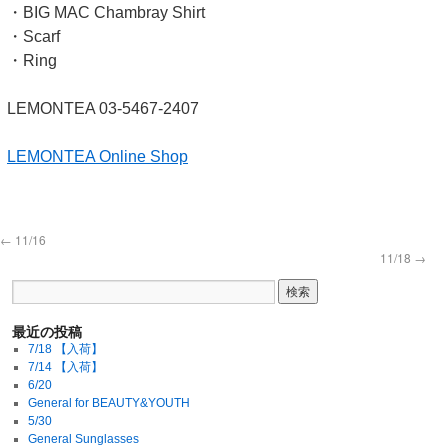
・BIG MAC Chambray Shirt
・Scarf
・Ring
LEMONTEA 03-5467-2407
LEMONTEA Online Shop
←
11/16
11/18
→
最近の投稿
7/18 【入荷】
7/14 【入荷】
6/20
General for BEAUTY&YOUTH
5/30
General Sunglasses