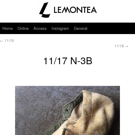
Home
Online
Access
Instagram
General
←
11/16
11/18
→
11/17 N-3B