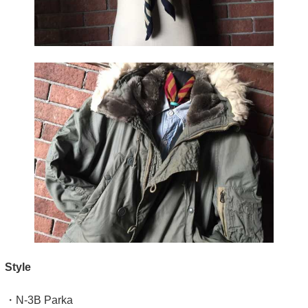
Style
・N-3B Parka