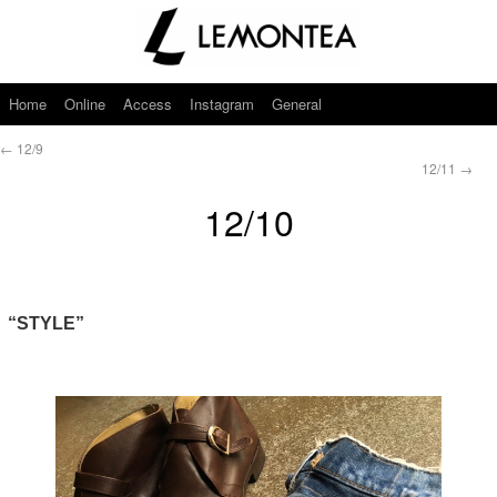
Home
Online
Access
Instagram
General
←
12/9
12/11
→
12/10
“STYLE”