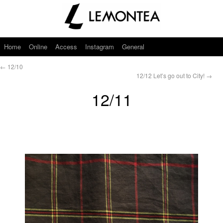
Home
Online
Access
Instagram
General
←
12/10
12/12 Let’s go out to City!
→
12/11