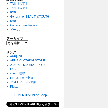
7/18 【入荷】
7/14 【入荷】
6/20
General for BEAUTY&YOUTH
5/30
General Sunglasses
ビーサン
アーカイブ
リンク
444quad
ARMS CLOTHING STORE
ATSUSHI MORITA DESIGN
LABEL
canari 笹塚
High&Low 下北沢
JAM TRADING 大阪
Pigsty
LEMONTEA Online Shop