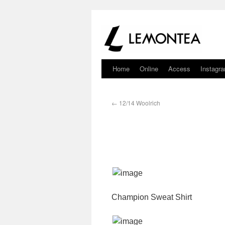
Home
Online
Access
Instagr
←
12/14 Woolrich
Champion Sweat Shirt