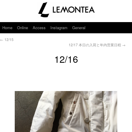
Home
Online
Access
Instagram
General
←
12/15
12/17 本日の入荷と年内営業日程
→
12/16