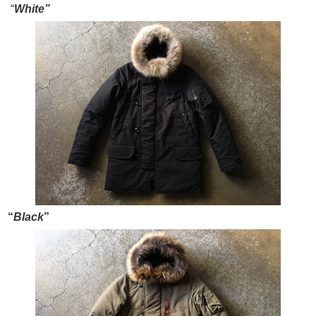
“
White”
“
Black
”