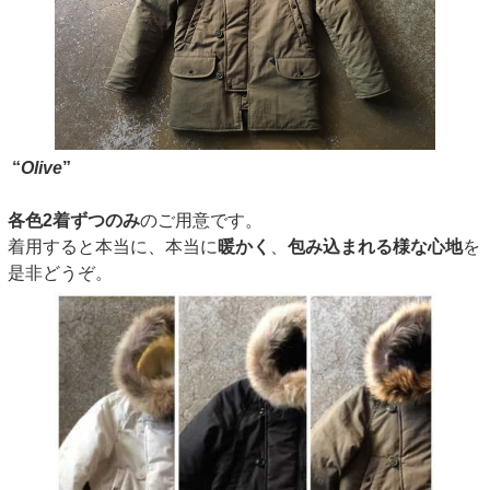
“
Olive
”
各色2着ずつのみ
のご用意です。
着用すると本当に、本当に
暖かく
、
包み込まれる様な心地
を
是非どうぞ。