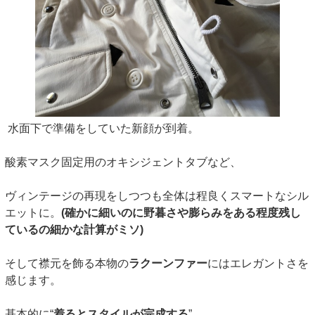
水面下で準備をしていた新顔が到着。
酸素マスク固定用のオキシジェントタブなど、
ヴィンテージの再現をしつつも全体は程良くスマートなシル
エットに。
(確かに細いのに野暮さや膨らみをある程度残し
ているの細かな計算がミソ)
そして襟元を飾る本物の
ラクーンファー
にはエレガントさを
感じます。
基本的に“
着るとスタイルが完成する
”、