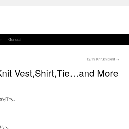
am
General
12/19 Knit,knit,knit
→
Knit Vest,Shirt,Tie…and More
め打ち。
さい。