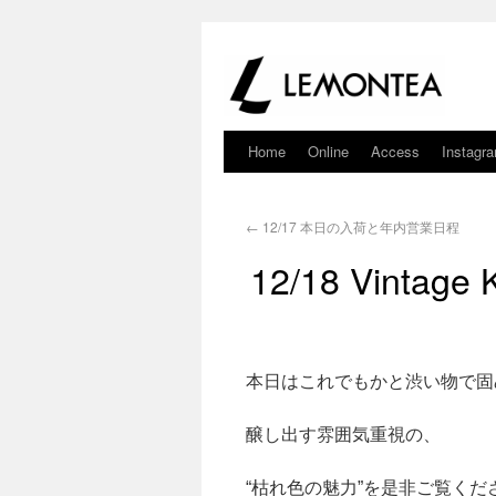
Home
Online
Access
Instagr
←
12/17 本日の入荷と年内営業日程
12/18 Vintage 
本日はこれでもかと渋い物で固
醸し出す雰囲気重視の、
“枯れ色の魅力”を是非ご覧くだ