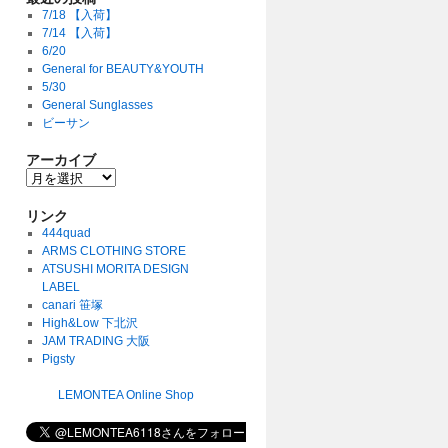
7/18 【入荷】
7/14 【入荷】
6/20
General for BEAUTY&YOUTH
5/30
General Sunglasses
ビーサン
アーカイブ
リンク
444quad
ARMS CLOTHING STORE
ATSUSHI MORITA DESIGN
LABEL
canari 笹塚
High&Low 下北沢
JAM TRADING 大阪
Pigsty
LEMONTEA Online Shop