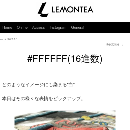
Home
Online
Access
Instagram
General
←
+ sweat
Redblue
→
#FFFFFF(16進数)
どのようなイメージにも染まる“白”
本日はその様々な表情をピックアップ。