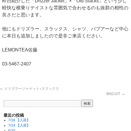
昨日紹介した「Drizzer Jacket」×「Old Slacks」という少し
軽快な横乗りテイストな雰囲気で合わせるのも抜群の相性の
良さだと思います。
他にもドリズラー、スラックス、シャツ、バブアーなど中心
に本日も追加しましたので是非ご来店ください。
LEMONTEA佐藤
03-5467-2407
←
ドリズラージャケット×スラックス
BISCUIT
→
最近の投稿
7/18 【入荷】
7/14 【入荷】
6/20