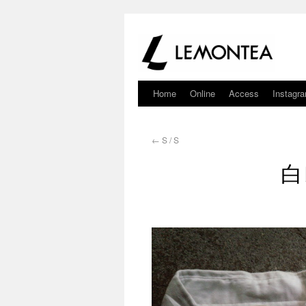
Home
Online
Access
Instagr
←
S / S
白