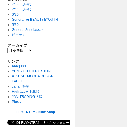
7/18 【入荷】
7/14 【入荷】
6/20
General for BEAUTY&YOUTH
5/30
General Sunglasses
ビーサン
アーカイブ
リンク
444quad
ARMS CLOTHING STORE
ATSUSHI MORITA DESIGN
LABEL
canari 笹塚
High&Low 下北沢
JAM TRADING 大阪
Pigsty
LEMONTEA Online Shop