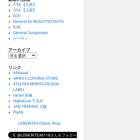
7/18 【入荷】
7/14 【入荷】
6/20
General for BEAUTY&YOUTH
5/30
General Sunglasses
ビーサン
アーカイブ
リンク
444quad
ARMS CLOTHING STORE
ATSUSHI MORITA DESIGN
LABEL
canari 笹塚
High&Low 下北沢
JAM TRADING 大阪
Pigsty
LEMONTEA Online Shop