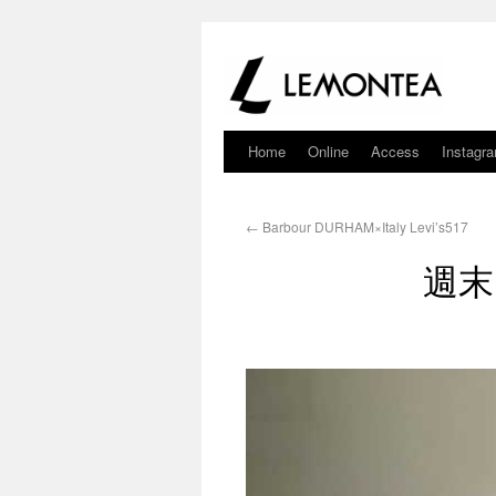
Home
Online
Access
Instagr
←
Barbour DURHAM×Italy Levi’s517
週末