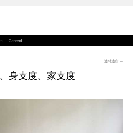
am
General
適材適所
→
、身支度、家支度