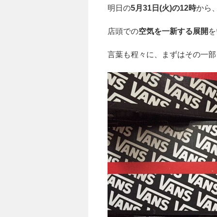
明日の
5月31日(火)の12時
から
店頭での
空気を一新する展開
を
言葉も程々に、まずはその一部