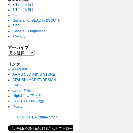
7/18 【入荷】
7/14 【入荷】
6/20
General for BEAUTY&YOUTH
5/30
General Sunglasses
ビーサン
アーカイブ
リンク
444quad
ARMS CLOTHING STORE
ATSUSHI MORITA DESIGN
LABEL
canari 笹塚
High&Low 下北沢
JAM TRADING 大阪
Pigsty
LEMONTEA Online Shop