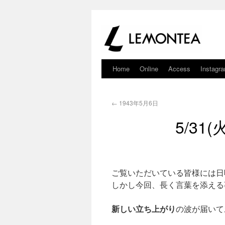
Home
Online
Access
Instagr
←
1943年5月6日
5/31
ご覧いただいている皆様には日
しかし今回、長く言葉を添える
新しい立ち上がり
の波が届いて