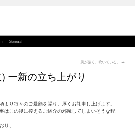
am
General
風が強く、吹いている。
→
(火) 一新の立ち上がり
頃より毎々のご愛顧を賜り、厚くお礼申し上げます。
事はこの後に控えるご紹介の邪魔してしまいそうな程、
おり、