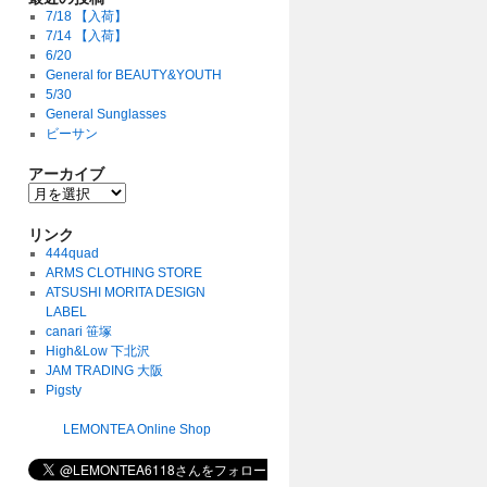
7/18 【入荷】
7/14 【入荷】
6/20
General for BEAUTY&YOUTH
5/30
General Sunglasses
ビーサン
アーカイブ
リンク
444quad
ARMS CLOTHING STORE
ATSUSHI MORITA DESIGN
LABEL
canari 笹塚
High&Low 下北沢
JAM TRADING 大阪
Pigsty
LEMONTEA Online Shop