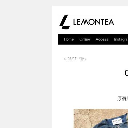
Home
Online
Access
Instagr
←
08/07 『熱』
原宿