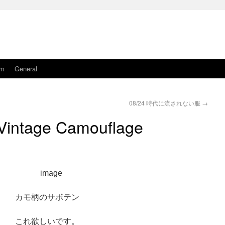
am
General
08/24 時代に流されない服
→
Vintage Camouflage
カモ柄のサボテン
これ欲しいです。