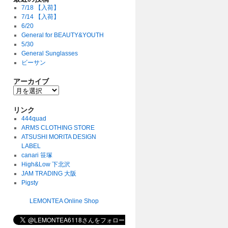
7/18 【入荷】
7/14 【入荷】
6/20
General for BEAUTY&YOUTH
5/30
General Sunglasses
ビーサン
アーカイブ
リンク
444quad
ARMS CLOTHING STORE
ATSUSHI MORITA DESIGN
LABEL
canari 笹塚
High&Low 下北沢
JAM TRADING 大阪
Pigsty
LEMONTEA Online Shop