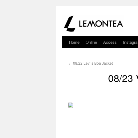
Home
Online
Access
Instagr
←
08/22 Levi’s Boa Jacket
08/23 