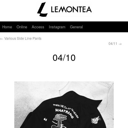
Home
Online
Access
Instagram
General
←
Various Side Line Pants
04/11
→
04/10