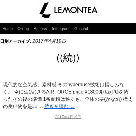
Home
Online
Access
Instagram
General
日別アーカイブ:
2017年4月19日
((続))
現代的な空気感、素材感 そのhyperhuse技術は惜しみな
く。 今に生(活)きるAIRFORCE price ¥18000[+tax] 袖を捲
ったその後の準備 1番面積は狭くも、全体の要(かなめ) 構え
の良い物を是非 …
続きを読む
→
2017年4月19日