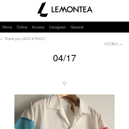
Home
Online
Access
Instagram
General
←
Thank you JACK & PAUL!!
10万馬力
→
04/17
▽