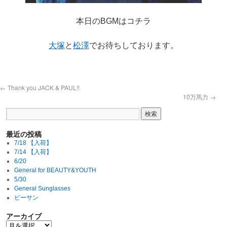
本日のBGMはコチラ
大塚
と
松澤
でお待ちしております。
←
Thank you JACK & PAUL!!
10万馬力
→
最近の投稿
7/18 【入荷】
7/14 【入荷】
6/20
General for BEAUTY&YOUTH
5/30
General Sunglasses
ビーサン
アーカイブ