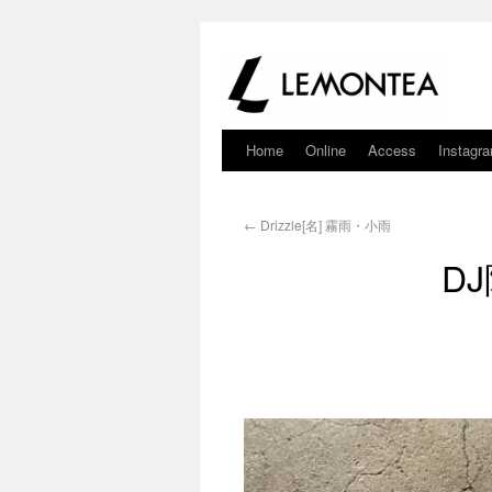
Home
Online
Access
Instagr
←
Drizzle[名] 霧雨・小雨
DJ