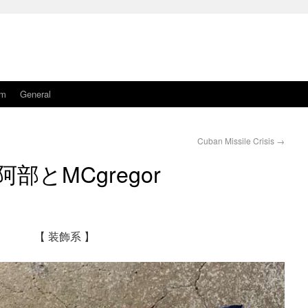
am
General
Cuban Missile Crisis
→
阿部とMCgregor
【 装飾系 】