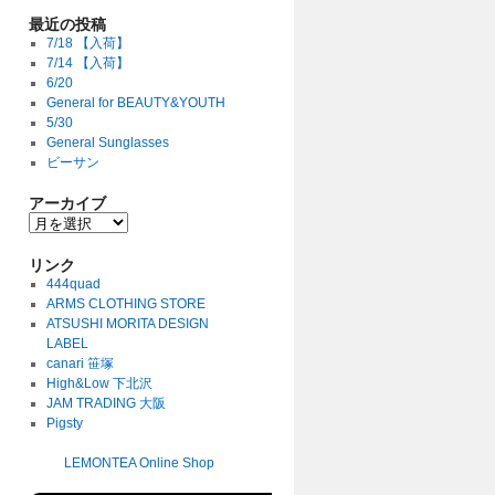
最近の投稿
7/18 【入荷】
7/14 【入荷】
6/20
General for BEAUTY&YOUTH
5/30
General Sunglasses
ビーサン
アーカイブ
リンク
444quad
ARMS CLOTHING STORE
ATSUSHI MORITA DESIGN
LABEL
canari 笹塚
High&Low 下北沢
JAM TRADING 大阪
Pigsty
LEMONTEA Online Shop