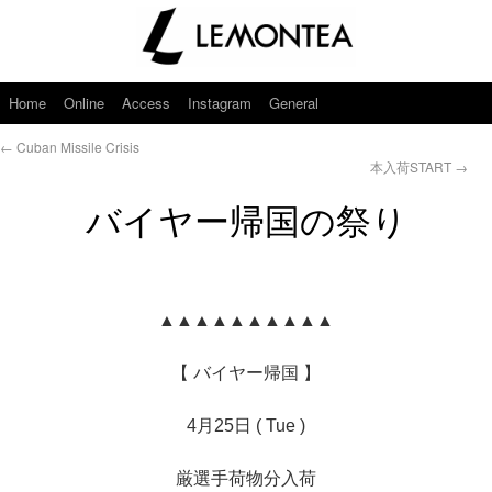
Home
Online
Access
Instagram
General
←
Cuban Missile Crisis
本入荷START
→
バイヤー帰国の祭り
▲▲▲▲▲▲▲▲▲▲
【 バイヤー帰国 】
4月25日 ( Tue )
厳選手荷物分入荷