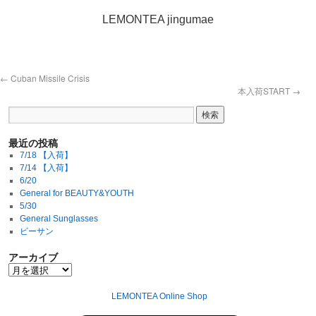
LEMONTEA jingumae
←
Cuban Missile Crisis
本入荷START
→
最近の投稿
7/18 【入荷】
7/14 【入荷】
6/20
General for BEAUTY&YOUTH
5/30
General Sunglasses
ビーサン
アーカイブ
LEMONTEA Online Shop