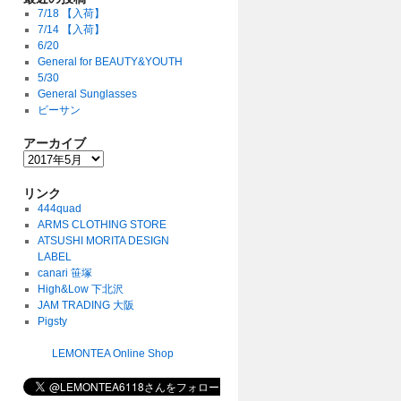
7/18 【入荷】
7/14 【入荷】
6/20
General for BEAUTY&YOUTH
5/30
General Sunglasses
ビーサン
アーカイブ
リンク
444quad
ARMS CLOTHING STORE
ATSUSHI MORITA DESIGN
LABEL
canari 笹塚
High&Low 下北沢
JAM TRADING 大阪
Pigsty
LEMONTEA Online Shop