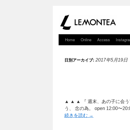
Home
Online
Access
Instagr
日別アーカイブ:
2017年5月19日
▲ ▲ ▲ 『 週末、あの子に会
う、 念の為。 open 12:00〜20:0
続きを読む
→