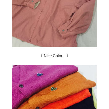
〔 Nice Color…〕