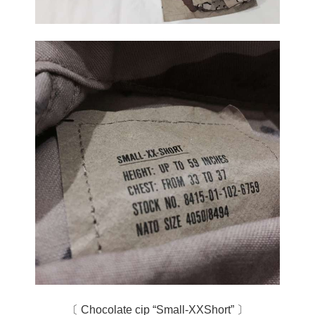
〔 Chocolate cip “Small-XXShort” 〕