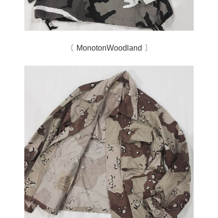
〔 MonotonWoodland 〕