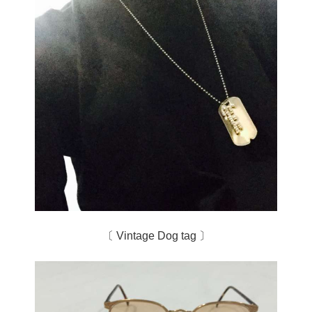
〔 Vintage Dog tag 〕