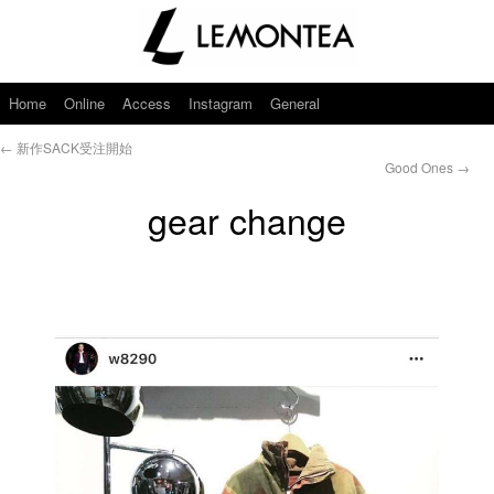
Home
Online
Access
Instagram
General
←
新作SACK受注開始
Good Ones
→
gear change