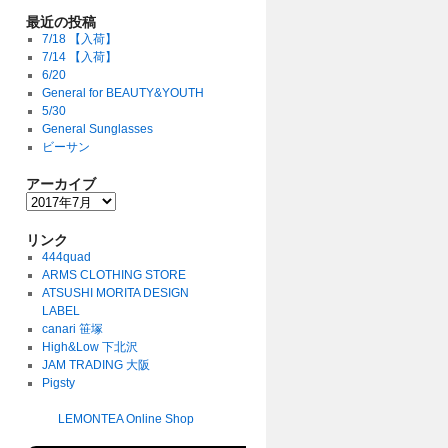
最近の投稿
7/18 【入荷】
7/14 【入荷】
6/20
General for BEAUTY&YOUTH
5/30
General Sunglasses
ビーサン
アーカイブ
リンク
444quad
ARMS CLOTHING STORE
ATSUSHI MORITA DESIGN
LABEL
canari 笹塚
High&Low 下北沢
JAM TRADING 大阪
Pigsty
LEMONTEA Online Shop