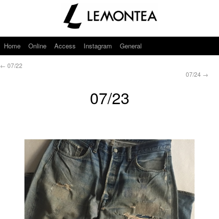
Home
Online
Access
Instagram
General
←
07/22
07/24
→
07/23