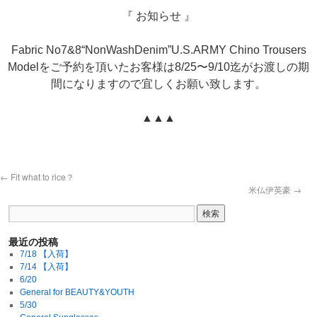
『 お知らせ 』
‪Fabric No7&8“NonWashDenim”U.S.ARMY Chino Trousers
Modelをご予約を頂いたお客様は8/25〜9/10迄がお渡しの期
間になりますので宜しくお願い致します。
▲▲▲
←
Fit what to rice？
米仏伊英豪
→
最近の投稿
7/18 【入荷】
7/14 【入荷】
6/20
General for BEAUTY&YOUTH
5/30