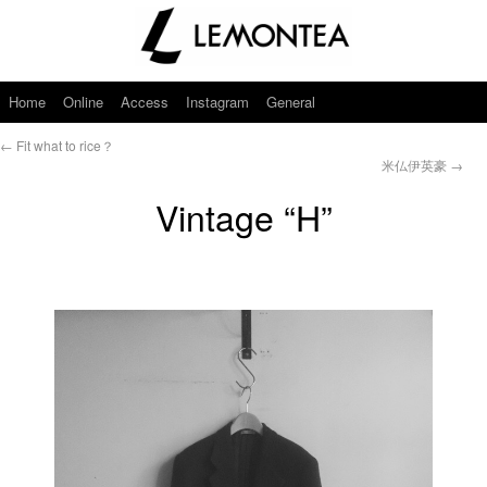
Home
Online
Access
Instagram
General
←
Fit what to rice？
米仏伊英豪
→
Vintage “H”